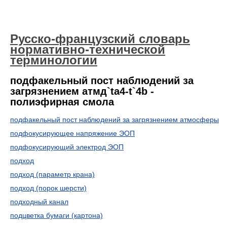
Русско-французский словарь
нормативно-технической
терминологии
подфакельный пост наблюдений за
загрязнением атмд`ta4-t`4b -
полиэфирная смола
подфакельный пост наблюдений за загрязнением атмосферы
подфокусирующее напряжение ЭОП
подфокусирующий электрод ЭОП
подход
подход (параметр крана)
подход (порок шерсти)
подходный канал
подцветка бумаги (картона)