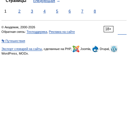
Страницы
следующая
→
1
2
3
4
5
6
7
8
© Академик, 2000-2026
18+
Обратная связь:
Техподдержка
,
Реклама на сайте
👣 Путешествия
Экспорт словарей на сайты
, сделанные на PHP,
Joomla,
Drupal,
WordPress, MODx.